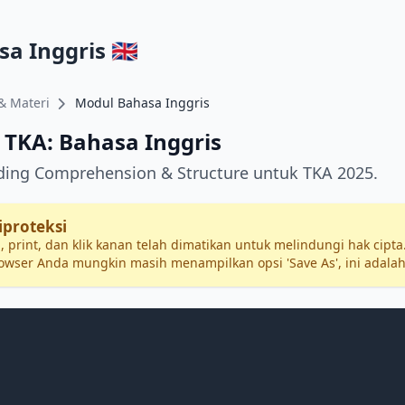
a Inggris 🇬🇧
& Materi
Modul Bahasa Inggris
 TKA: Bahasa Inggris
ding Comprehension & Structure untuk TKA 2025.
iproteksi
, print, dan klik kanan telah dimatikan untuk melindungi hak cipta
owser Anda mungkin masih menampilkan opsi 'Save As', ini adalah 