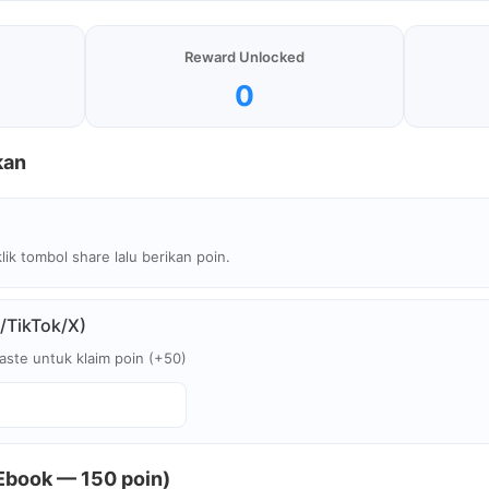
Reward Unlocked
0
kan
klik tombol share lalu berikan poin.
/TikTok/X)
aste untuk klaim poin (+50)
Ebook — 150 poin)