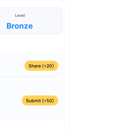
Level
Bronze
Share (+20)
Submit (+50)