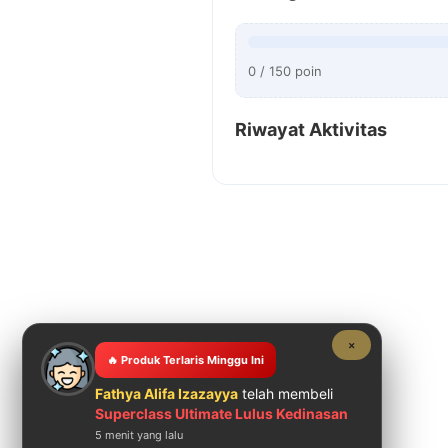
0 / 150 poin
Riwayat Aktivitas
×
🔥 Produk Terlaris Minggu Ini
Fathya Alifa Izazayya
telah membeli
Superclass Ultimate Lulus Kedinasan
5 menit yang lalu