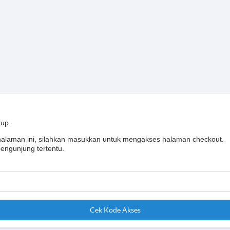
tup.
 halaman ini, silahkan masukkan untuk mengakses halaman checkout.
engunjung tertentu.
Cek Kode Akses