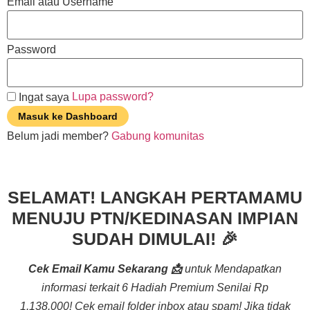
Email atau Username
Password
Lupa password?
Ingat saya
Masuk ke Dashboard
Belum jadi member?
Gabung komunitas
SELAMAT! LANGKAH PERTAMAMU
MENUJU PTN/KEDINASAN IMPIAN
SUDAH DIMULAI! 🎉
Cek Email Kamu Sekarang 📩
untuk Mendapatkan
informasi terkait 6 Hadiah Premium Senilai Rp
1.138.000! Cek email folder inbox atau spam! Jika tidak