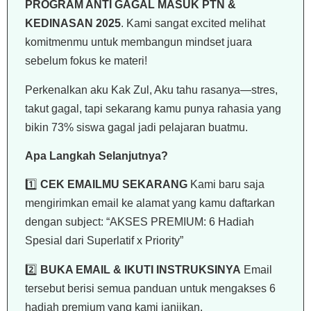
PROGRAM ANTI GAGAL MASUK PTN &
KEDINASAN 2025
​. Kami sangat excited melihat
komitmenmu untuk membangun mindset juara
sebelum fokus ke materi!
Perkenalkan aku Kak Zul, Aku tahu rasanya—stres,
takut gagal, tapi sekarang kamu punya rahasia yang
bikin 73% siswa gagal jadi pelajaran buatmu.
Apa Langkah Selanjutnya?
1️⃣
CEK EMAILMU SEKARANG
Kami baru saja
mengirimkan email ke alamat yang kamu daftarkan
dengan subject: “AKSES PREMIUM: 6 Hadiah
Spesial dari Superlatif x Priority”
2️⃣
BUKA EMAIL & IKUTI INSTRUKSINYA
Email
tersebut berisi semua panduan untuk mengakses 6
hadiah premium yang kami janjikan.