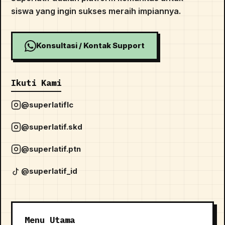
siswa yang ingin sukses meraih impiannya.
Konsultasi / Kontak Support
Ikuti Kami
@superlatiflc
@superlatif.skd
@superlatif.ptn
@superlatif_id
Menu Utama