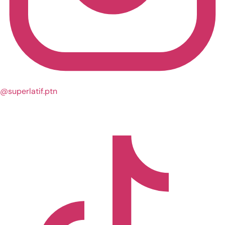
@superlatif.ptn