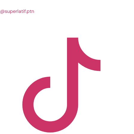
@superlatif.ptn