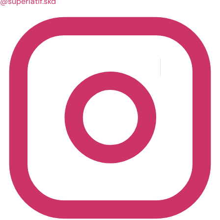
@superlatif.skd