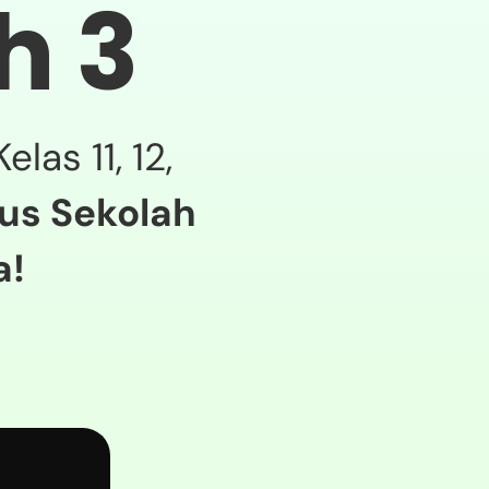
h 3
las 11, 12,
lus Sekolah
a!