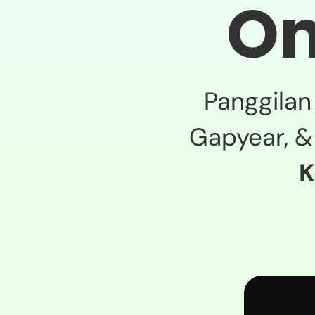
On
Panggilan 
Gapyear, &
K