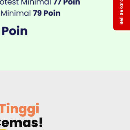
Beli Sekarang
Tinggi
 Cemas!