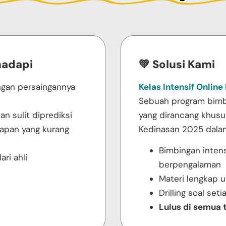
hadapi
💚 Solusi Kami
ngan persaingannya
Kelas Intensif Onlin
Sebuah program bimbi
an sulit diprediksi
yang dirancang khusu
iapan yang kurang
Kedinasan 2025 dalam
Bimbingan intens
ri ahli
berpengalaman
Materi lengkap 
Drilling soal seti
Lulus di semua 