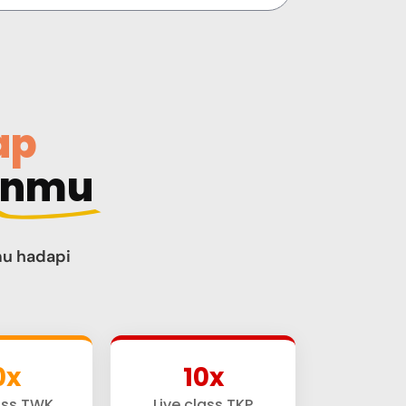
ap
anmu
mu hadapi
0x
10x
ass TWK
Live class TKP