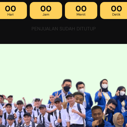
00
00
00
00
Hari
Jam
Menit
Detik
PENJUALAN SUDAH DITUTUP