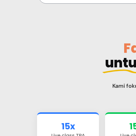
F
unt
Kami fok
15x
1
Live class TPA
Live cl