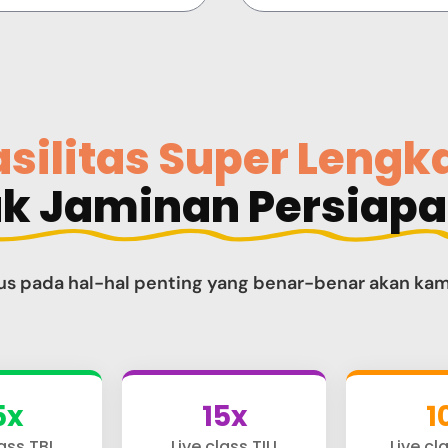
asilitas Super Lengk
uk Jaminan Persiap
us pada hal-hal penting yang benar-benar akan ka
5x
15x
1
ass TBI
Live class TIU
Live cl